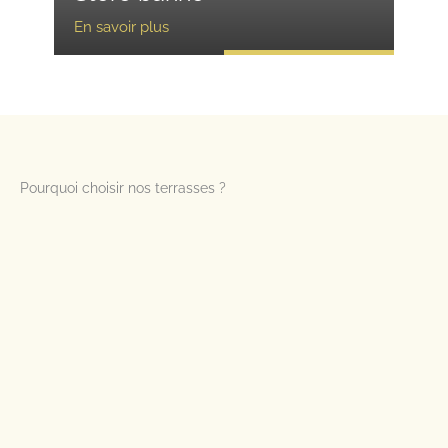
En savoir plus
Pourquoi choisir nos terrasses ?
Une
finition irréprochable
grâce
au
CLIPJUAN®
invisible
Aucun risque de détérioration
des structures en
aluminium
Un
système démontable
grâce au déclipsage possible