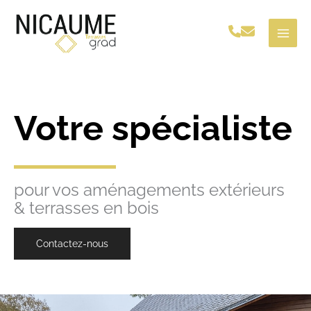
Aller
au
contenu
Votre spécialiste
pour vos aménagements extérieurs
& terrasses en bois
Contactez-nous