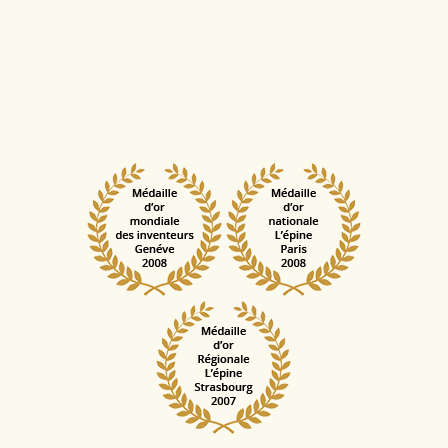
des lames
Des
garanties exceptionnelles
pour les lames: jusqu’à
50 ans
Un profil bombé des lames très confortable et efficace
Un évantail de prestations possibles: pose complète,
semi-complète ou vente en kit
Des poseurs salariés de l’entreprise
Un accompagnement dans vos démarches
administratives ou pour vos travaux connexes