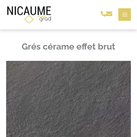
Aller
au
contenu
Grés cérame effet brut