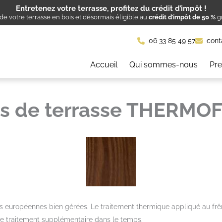
Entretenez votre terrasse, profitez du crédit d’impôt !
e votre terrasse en bois et désormais éligible au
crédit d’impôt de 50 %
gr
06 33 85 49 57
cont
Accueil
Qui sommes-nous
Pre
s de terrasse THERMO
uropéennes bien gérées. Le traitement thermique appliqué au frêne 
de traitement supplémentaire dans le temps.