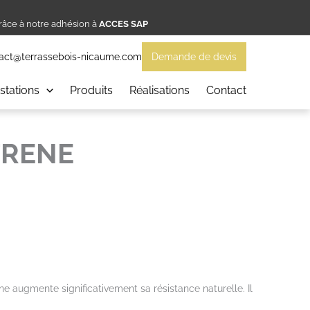
âce à notre adhésion à
ACCES SAP
act@terrassebois-nicaume.com
Demande de devis
stations
Produits
Réalisations
Contact
FRENE
augmente significativement sa résistance naturelle. Il