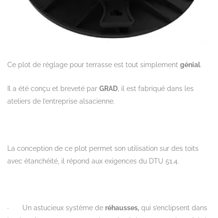
Ce plot de réglage pour terrasse est tout simplement
génial
.
Il a été conçu et breveté par
GRAD
, il est fabriqué dans les
ateliers de l’entreprise alsacienne.
La conception de ce plot permet son utilisation sur des toits
avec étanchéité, il répond aux exigences du DTU 51.4.
· Un astucieux système de
réhausses,
qui s’enclipsent dans