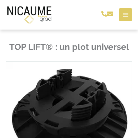
Aller
au
contenu
TOP LIFT® : un plot universel