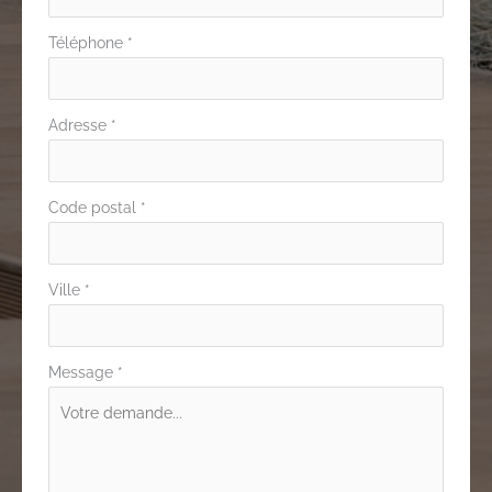
Téléphone
*
Adresse
*
Code postal
*
Ville
*
Message
*