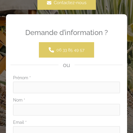
Contactez-nous
Demande d’information ?
06 33 85 49 57
ou
Formulaire
Prénom
*
simple
avec
Nom
*
téléphone
Email
*