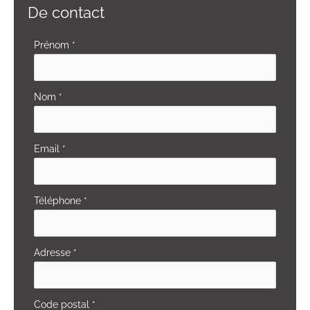
De contact
Formulaire
Prénom
*
simple
avec
Nom
*
téléphone
Email
*
Téléphone
*
Adresse
*
Code postal
*