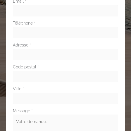
Email
*
Téléphone
*
Adresse
*
Code postal
*
Ville
*
Message
*