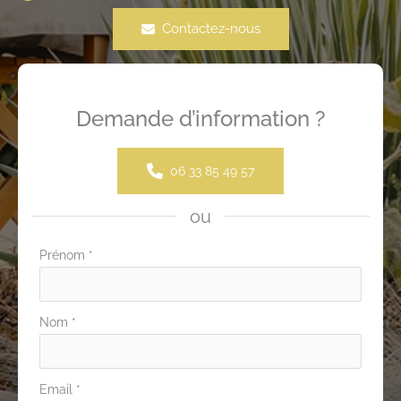
Contactez-nous
Demande d’information ?
06 33 85 49 57
ou
Formulaire
Prénom
*
simple
avec
Nom
*
téléphone
Email
*