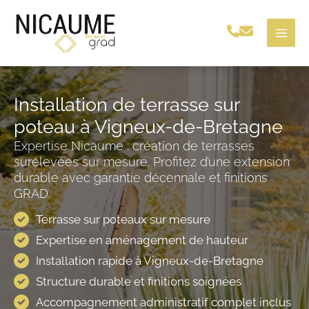
Aller
au
contenu
Installation de terrasse sur
poteau à Vigneux-de-Bretagne
Expertise Nicaume : création de terrasses
surélevées sur mesure. Profitez d’une extension
durable avec garantie décennale et finitions
GRAD.
Terrasse sur poteaux sur mesure
Expertise en aménagement de hauteur
Installation rapide à Vigneux-de-Bretagne
Structure durable et finitions soignées
Accompagnement administratif complet inclus