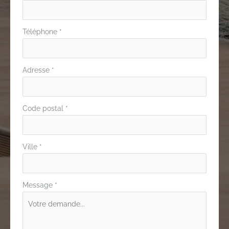
Téléphone
*
Adresse
*
Code postal
*
Ville
*
Message
*