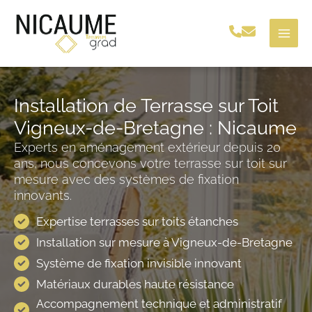
Aller
au
contenu
Installation de Terrasse sur Toit
Vigneux-de-Bretagne : Nicaume
Experts en aménagement extérieur depuis 20
ans, nous concevons votre terrasse sur toit sur
mesure avec des systèmes de fixation
innovants.
Expertise terrasses sur toits étanches
Installation sur mesure à Vigneux-de-Bretagne
Système de fixation invisible innovant
Matériaux durables haute résistance
Accompagnement technique et administratif