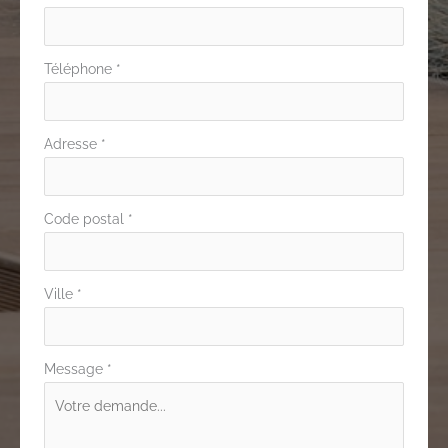
Téléphone
*
Adresse
*
Code postal
*
Ville
*
Message
*