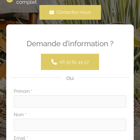
complet
Contactez-nous
Demande d’information ?
06 33 85 49 57
ou
Formulaire
Prénom
*
simple
avec
Nom
*
téléphone
Email
*