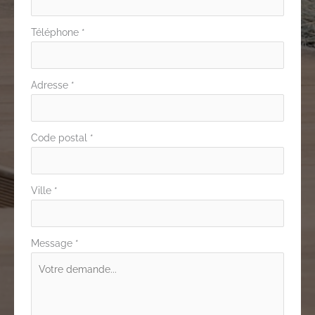
Téléphone
*
Adresse
*
Code postal
*
Ville
*
Message
*