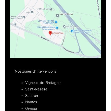
Nos zones d’interventions
Vigneux-de-Bretagne
Saint-Nazaire
Sautron
Nantes
Orveau