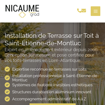
Aller
au
contenu
Installation de Terrasse sur Toit à
Saint-Étienne-de-Montluc
Expert en aménagement extérieur depuis 2006.
Conception sur mesure et pose certifiée pour
vos toits-terrasses en Loire-Atlantique.
Expertise reconnue en terrasses sur toits
Installation professionnelle à Saint-Étienne-de-
Montluc
Systèmes de fixations invisibles esthétiques
Structures durables en aluminium innovant
Accompagnement administratif de A à Z