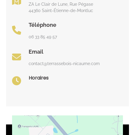
ZA Le Clair de Lune, Rue Pégase
44360 Saint-Étienne-de-Montluc
Téléphone
06 33 85 49 57
Email
contact@terrassebois-nicaume.com
Horaires